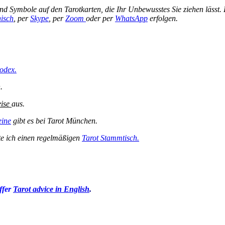
 und Sym
bole auf den Tarotkarten, die Ihr Unbewusstes Sie ziehen lässt.
nisch
, per
Skype
, per
Zoom
oder per
WhatsApp
erfolgen.
odex.
n.
eise
aus.
eine
gibt es bei Tarot München.
lte ich einen regelmäßigen
Tarot Stammtisch.
ffer
Tarot advice in English
.