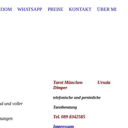
ZOOM
WHATSAPP
PREISE
KONTAKT
ÜBER MICH
Tarot München
Ursula
Dimper
telefonische und persönliche
nd und voller
Tarotberatung
Tel. 089 8342585
ösungen
Impressum