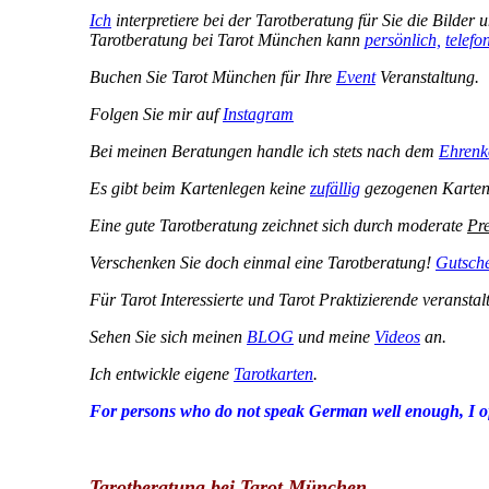
Ich
interpretiere bei der Tarotberatung für
Sie die Bilder
Tarotberatung bei Tarot München kann
persönlich,
telefo
Buchen Sie Tarot München für Ihre
Event
Veranstaltung.
Folgen Sie mir auf
Instagram
Bei meinen Beratungen handle ich stets nach dem
Ehrenk
Es gibt beim Kartenlegen keine
zufällig
gezogenen Karte
Eine gute Tarotberatung zeichnet sich durch moderate
Pr
Verschenken Sie doch einmal eine Tarotberatung!
Gutsch
Für Tarot Interessierte und Tarot Praktizierende veransta
Sehen Sie sich meinen
BLOG
und meine
Videos
an.
Ich entwickle eigene
Tarotkarten
.
For persons who do not speak German well enough, I o
Tarotberatung bei Tarot München