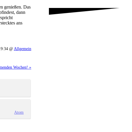
en genießen. Das
pfindest, dann
spricht
stecktes ans
19:34 @
Allgemein
mmenden Wochen! »
Atom