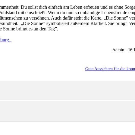
mertheit. Du sollst dich einfach am Leben erfreuen und es ohne Sorg
 Wohlstand mit einschließt. Wenn du nun so unbändige Lebensfreude em
n Mitmenschen zu versöhnen. Auch dafür steht die Karte. „Die Sonne” ver
Gesundheit. „Die Sonne” symbolisiert außerdem Klarheit. Sie bringt Ver
e Sonne bringt es an den Tag”.
mburg
Admin - 16:
Gute Aussichten für die ko