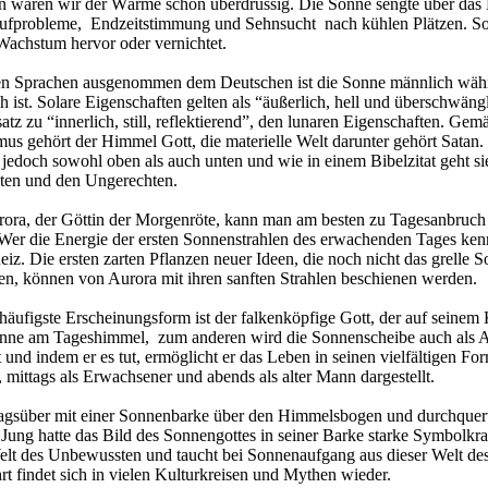
 waren wir der Wärme schon überdrüssig. Die Sonne sengte über das L
aufprobleme, Endzeitstimmung und Sehnsucht nach kühlen Plätzen. S
Wachstum hervor oder vernichtet.
len Sprachen ausgenommen dem Deutschen ist die Sonne männlich wä
h ist. Solare Eigenschaften gelten als “äußerlich, hell und überschwäng
tz zu “innerlich, still, reflektierend”, den lunaren Eigenschaften. Ge
us gehört der Himmel Gott, die materielle Welt darunter gehört Satan
 jedoch sowohl oben als auch unten und wie in einem Bibelzitat geht si
ten und den Ungerechten.
rora, der Göttin der Morgenröte, kann man am besten zu Tagesanbruch
 Wer die Energie der ersten Sonnenstrahlen des erwachenden Tages ke
eiz. Die ersten zarten Pflanzen neuer Ideen, die noch nicht das grelle S
en, können von Aurora mit ihren sanften Strahlen beschienen werden.
äufigste Erscheinungsform ist der falkenköpfige Gott, der auf seinem 
 Sonne am Tageshimmel, zum anderen wird die Sonnenscheibe auch als 
 und indem er es tut, ermöglicht er das Leben in seinen vielfältigen Fo
ttags als Erwachsener und abends als alter Mann dargestellt.
agsüber mit einer Sonnenbarke über den Himmelsbogen und durchquert
Jung hatte das Bild des Sonnengottes in seiner Barke starke Symbolkra
Welt des Unbewussten und taucht bei Sonnenaufgang aus dieser Welt de
 findet sich in vielen Kulturkreisen und Mythen wieder.