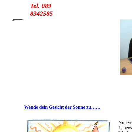
Tel. 089
8342585
Wende dein Gesicht der Sonne zu……
Nun ve
Lebens