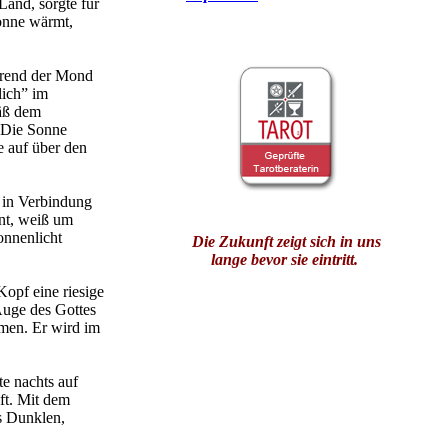
and, sorgte für
onne wärmt,
hrend der Mond
lich” im
mäß dem
. Die Sonne
e auf über den
 in Verbindung
nnt, weiß um
onnenlicht
Die Zukunft zeigt sich in uns
lange bevor sie eintritt.
Kopf eine riesige
Auge des Gottes
rmen. Er wird im
e nachts auf
ft. Mit dem
s Dunklen,