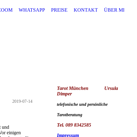
ZOOM
WHATSAPP
PREISE
KONTAKT
ÜBER MICH
Tarot München
Ursula
Dimper
2019-07-14
telefonische und persönliche
Tarotberatung
Tel. 089 8342585
t und
Vor einigen
Impressum