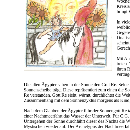
Wochen
Kreisl
bringt 
In vie
weiblic
Gegensa
Dualism
scheint
Gerech
Mit Au
treten.
ihren R
vertrag
Die alten Ägypter sahen in der Sonne den Gott Re. Seine h
Sonnenscheibe trägt. Diese repräsentiert zum einen die
Re verstanden. Gott Re sieht, wärmt, durchlichtet die Welt
Zusammenhang mit dem Sonnenzyklus morgens als Kind, mi
Nach dem Glauben der Ägypter fuhr der Sonnengott Re t
einer Nachtmeerfahrt das Wasser der Unterwelt. Für C.G. 
Untergehen der Sonne durchfährt dieser des Nachts die 
Mystischen wieder auf. Der Archetypus der Nachtmeerfahrt